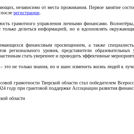
ающих, независимо от места проживания. Первое занятие состои
я после
регистрации
.
имость грамотного управления личными финансами. Волонтёры
е только делиться информацией, но и вдохновлять окружающ
нимающихся финансовым просвещением, а также специалис
тов регионального уровня, представители образовательны
частникам стать увереннее и проводить эффективные мероприят
 это не только знания, но и шанс изменить жизнь людей к луч
совой грамотности Тверской области стал победителем Всерос
024 году при грантовой поддержке Ассоциации развития финанс
кой области