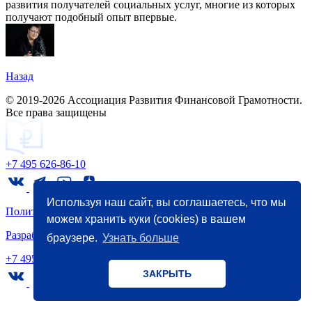
развития получателей социальных услуг, многие из которых
получают подобный опыт впервые.
Назад
© 2019-2026 Ассоциация Развития Финансовой Грамотности.
Все права защищены
+7 495 626-86-10
Используя наш сайт, вы соглашаетесь, что мы
Политика конфиденциальности
можем хранить куки (cookies) в вашем
Разработка
и
маркетинг
- WebCanape
браузере.
Узнать больше
+7 495 626-86-10
ЗАКРЫТЬ