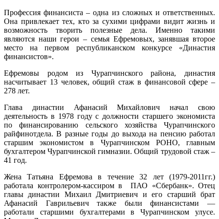
Профессия финансиста – одна из сложных и ответственных.
Она привлекает тех, кто за сухими цифрами видит жизнь и
возможность творить полезные дела. Именно такими
являются наши герои – семья Ефремовых, занявшая второе
место на первом республиканском конкурсе «Династия
финансистов».
Ефремовы родом из Чурапчинского района, династия
насчитывает 13 человек, общий стаж в финансовой сфере –
278 лет.
Глава династии Афанасий Михайлович начал свою
деятельность в 1978 году с должности старшего экономиста
по финансированию сельского хозяйства Чурапчинского
райфинотдела. В разные годы до выхода на пенсию работал
старшим экономистом в Чурапчинском РОНО, главным
бухгалтером Чурапчинской гимназии. Общий трудовой стаж –
41 год.
Жена Татьяна Ефремова в течение 32 лет (1979-2011гг.)
работала контролером-кассиром в ПАО «Сбербанк». Отец
главы династии Михаил Дмитриевич и его старший брат
Афанасий Гаврильевич также были финансистами —
работали старшими бухгалтерами в Чурапчинском улусе.