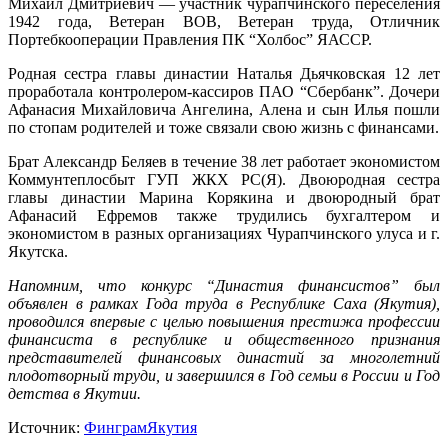
Михаил Дмитриевич — участник чурапчинского переселения
1942 года, Ветеран ВОВ, Ветеран труда, Отличник
Портебкооперации Правления ПК “Холбос” ЯАССР.
Родная сестра главы династии Наталья Дьячковская 12 лет
проработала контролером-кассиров ПАО “Сбербанк”. Дочери
Афанасия Михайловича Ангелина, Алена и сын Илья пошли
по стопам родителей и тоже связали свою жизнь с финансами.
Брат Александр Беляев в течение 38 лет работает экономистом
Коммунтеплосбыт ГУП ЖКХ РС(Я). Двоюродная сестра
главы династии Марина Корякина и двоюродный брат
Афанасий Ефремов также трудились бухгалтером и
экономистом в разных организациях Чурапчинского улуса и г.
Якутска.
Напомним, что конкурс “Династия финансистов” был
объявлен в рамках Года труда в Республике Саха (Якутия),
проводился впервые с целью повышения престижа профессии
финансиста в республике и общественного признания
представителей финансовых династий за многолетний
плодотворный труди, и завершился в Год семьи в России и Год
детства в Якутии.
Источник:
ФинграмЯкутия