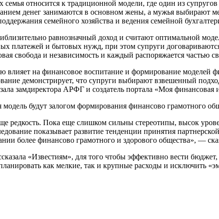
х семья относится к традиционной модели, где один из супругов
ыванием денег занимаются в основном жены, а мужья выбирают м
 поддержания семейного хозяйства и ведения семейной бухгалте
 приблизительно равнозначный доход и считают оптимальной моде
ых платежей и бытовых нужд, при этом супруги договариваются о
вая свобода и независимость и каждый распоряжается частью сво
 влияет на финансовое воспитание и формирование моделей фи
вание демонстрирует, что супруги выбирают взвешенный подхо
азала замдиректора АРФГ и создатель портала «Моя финансовая 
я модель будут залогом формирования финансово грамотного общ
 еще редкость. Пока еще слишком сильны стереотипы, высок ур
ледование показывает развитие тенденции принятия партнерской
вании более финансово грамотного и здорового общества», — ска
ссказала «Известиям», для того чтобы эффективно вести бюджет, 
т планировать как мелкие, так и крупные расходы и исключить «