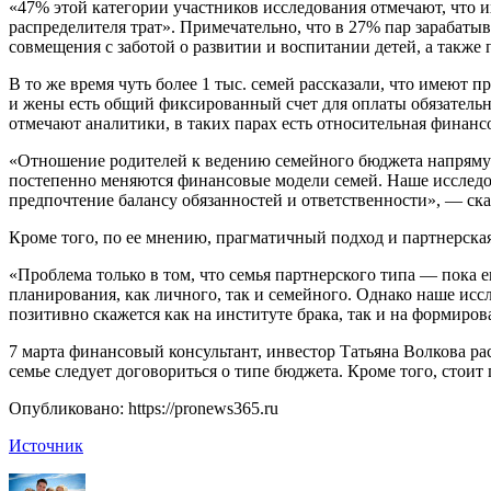
«47% этой категории участников исследования отмечают, что и
распределителя трат». Примечательно, что в 27% пар зарабат
совмещения с заботой о развитии и воспитании детей, а также
В то же время чуть более 1 тыс. семей рассказали, что имеют
и жены есть общий фиксированный счет для оплаты обязательн
отмечают аналитики, в таких парах есть относительная финансо
«Отношение родителей к ведению семейного бюджета напрямую
постепенно меняются финансовые модели семей. Наше исследо
предпочтение балансу обязанностей и ответственности», — ск
Кроме того, по ее мнению, прагматичный подход и партнерска
«Проблема только в том, что семья партнерского типа — пока
планирования, как личного, так и семейного. Однако наше исс
позитивно скажется как на институте брака, так и на формиро
7 марта финансовый консультант, инвестор Татьяна Волкова ра
семье следует договориться о типе бюджета. Кроме того, стои
Опубликовано: https://pronews365.ru
Источник