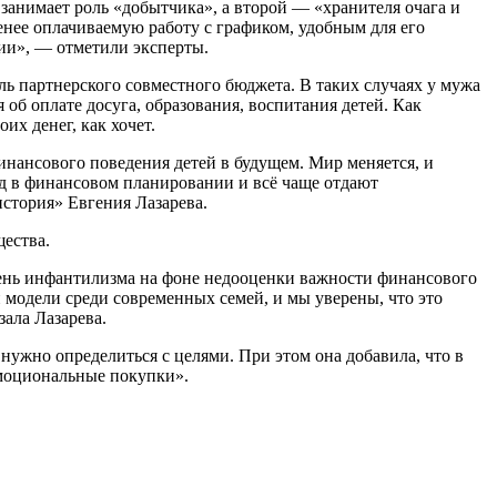
 занимает роль «добытчика», а второй — «хранителя очага и
енее оплачиваемую работу с графиком, удобным для его
рии», — отметили эксперты.
ль партнерского совместного бюджета. В таких случаях у мужа
б оплате досуга, образования, воспитания детей. Как
их денег, как хочет.
нансового поведения детей в будущем. Мир меняется, и
д в финансовом планировании и всё чаще отдают
история» Евгения Лазарева.
ества.
овень инфантилизма на фоне недооценки важности финансового
 модели среди современных семей, и мы уверены, что это
зала Лазарева.
нужно определиться с целями. При этом она добавила, что в
эмоциональные покупки».