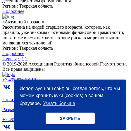
детей посредством формирования...
Регион:
Тверская область
Подробнее
«Активный возраст»
Рассчитана на людей старшего возраста, которые, как
правило, уже знакомы с основами финансовой грамотности,
но в то же время находятся в зоне риска в мире постоянно
меняющихся технологий
Регион:
Тверская область
Подробнее
Первая
<
1
2
© 2019-2026 Ассоциация Развития Финансовой Грамотности.
Все права защищены
+7 495 626-86-10
Используя наш сайт, вы соглашаетесь, что мы
можем хранить куки (cookies) в вашем
Политика конфиденциальности
браузере.
Узнать больше
Разработка
и
маркетинг
- WebCanape
ЗАКРЫТЬ
+7 495 626-86-10